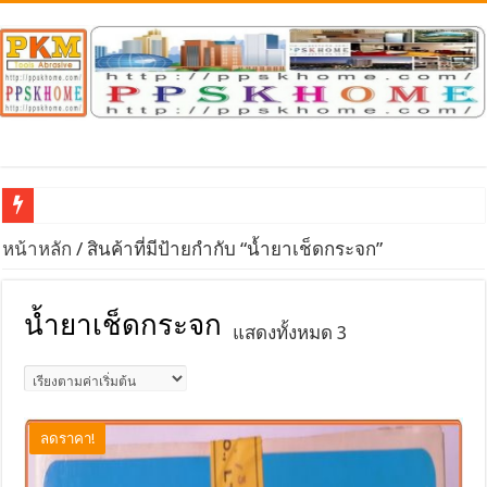
จำหน่าย / นำเข้า หินเจียรทั่วไป หินเพชร DIAMOND & CB
หน้าหลัก
/ สินค้าที่มีป้ายกำกับ “น้ำยาเช็ดกระจก”
น้ำยาเช็ดกระจก
แสดงทั้งหมด 3
ลดราคา!