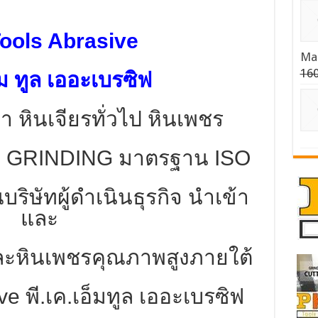
ols Abrasive
Mad
160
็ม ทูล เออะเบรซิฟ
า หินเจียรทั่วไป หินเพชร
 GRINDING มาตรฐาน ISO
ริษัทผู้ดำเนินธุรกิจ นำเข้า
และ
ละหินเพชรคุณภาพสูงภายใต้
e พี.เค.เอ็มทูล เออะเบรซิฟ