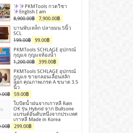
PKMTools
กวดวิชา
English I am
8,900.00฿
7,900.00฿
บานพับเหล็ก ปลายมน 5นิ้ว
SCL
199.00฿
99.00฿
PKMTools SCHLAGE อุปกรณ์
กุญแจ กุญแจห้องน้ำ
1,200.00฿
399.00฿
PKMTools SCHLAGE อุปกรณ์
กุญแจ ขายกลอนเลื่อนสลัก
ล็อก คุณภาพเกรด A ขนาด 3.5
นิ้ว
.00฿
59.00฿
ใบปัดน้ำฝนจากเกาหลี Rain
OK รุ่น Hybrid จาก Bullsone
แบรนด์อันดับหนึ่งจากประเทศ
เกาหลี Made in Korea
.00฿
299.00฿