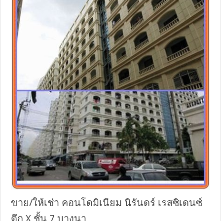
ขาย/ให้เช่า คอนโดมิเนียม นิรันดร์ เรสซิเดนซ์
ตึก X ชั้น 7 บางนา